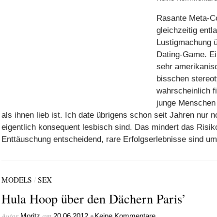
Rasante Meta-C
gleichzeitig entl
Lustigmachung ü
Dating-Game. Ei
sehr amerikanisc
bisschen stereot
wahrscheinlich f
junge Menschen 
als ihnen lieb ist. Ich date übrigens schon seit Jahren nur 
eigentlich konsequent lesbisch sind. Das mindert das Risik
Enttäuschung entscheidend, rare Erfolgserlebnisse sind um
MODELS
/
SEX
Hula Hoop über den Dächern Paris’
Autor
am
•
Moritz
20.06.2012
Keine Kommentare