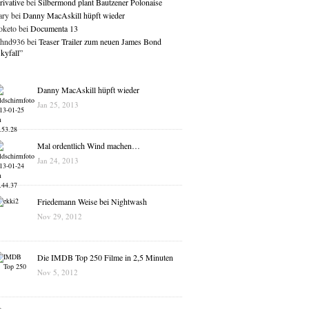
rivative
bei
Silbermond plant Bautzener Polonaise
ry bei
Danny MacAskill hüpft wieder
keto bei
Documenta 13
hnd936 bei
Teaser Trailer zum neuen James Bond
kyfall”
Danny MacAskill hüpft wieder
Jan 25, 2013
Mal ordentlich Wind machen…
Jan 24, 2013
Friedemann Weise bei Nightwash
Nov 29, 2012
Die IMDB Top 250 Filme in 2,5 Minuten
Nov 5, 2012