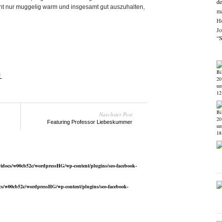
de
cht nur muggelig warm und insgesamt gut auszuhalten,
ma
Ho
Jo
“S
!
Naechster Post
Featuring Professor Liebeskummer
tdocs/w00cb52c/wordpressHG/wp-content/plugins/seo-facebook-
s/w00cb52c/wordpressHG/wp-content/plugins/seo-facebook-