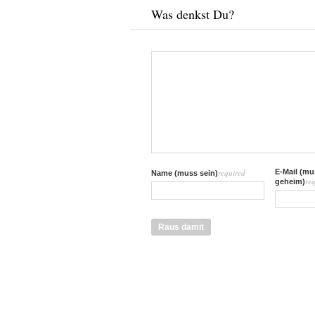
Was denkst Du?
required
E-Mail (mus
Name (muss sein)
re
geheim)