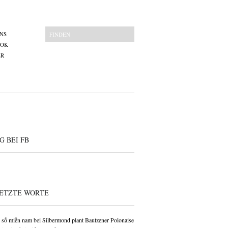
NS
OOK
ER
G BEI FB
ETZTE WORTE
 số miền nam
bei
Silbermond plant Bautzener Polonaise