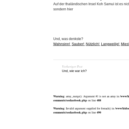
Auf der thaländischen Insel Koh Samui ist es ni
sondern hier
Und, was denkste?
Wahnsinn!
Sauber!
Nützlich!
Langweilig!
Mies
Vorheriger Post
Und, wie war ich?
Warning
: array_merge(): Argument #1 is not an array in
/www/h
comments/seofacebook.php
on line
488
Warning
: Invalid argument supplied for foreach() in
/www/htdoc
comments/seofacebook.php
on line
490