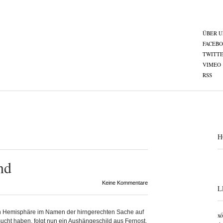
ÜBER U
FACEB
TWITT
VIMEO
RSS
H
nd
Keine Kommentare
L
en Hemisphäre im Namen der hirngerechten Sache auf
xổ
ersucht haben, folgt nun ein Aushängeschild aus Fernost.