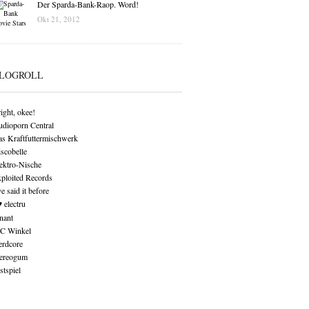
Der Sparda-Bank-Raop. Word!
Okt 21, 2012
LOGROLL
right, okee!
dioporn Central
s Kraftfuttermischwerk
scobelle
ektro-Nische
ploited Records
e said it before
♥ electru
nant
C Winkel
rdcore
ereogum
stspiel