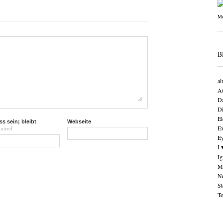
B
al
Au
Da
Di
El
s sein; bleibt
Webseite
Ex
quired
Ey
I 
Ig
M
Ne
St
Te