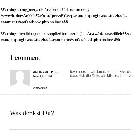
Warning
: array_merge(): Argument #1 is not an array in
/www/htdocs/w00cb52c/wordpressHG/wp-content/plugins/seo-facebook-
comments/seofacebook.php
488
on line
Warning
/www/htdocs/w00cb52c/
: Invalid argument supplied for foreach() in
content/plugins/seo-facebook-comments/seofacebook.php
490
on line
1 comment
says:
love goes down; bin ich der einzige de
ANONYMOUS
dass sich die Deko am Mikroständer ve
Nov 19, 2010
Antworten
Was denkst Du?