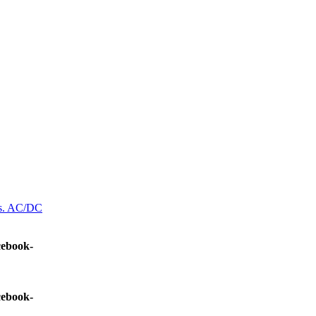
s. AC/DC
cebook-
cebook-