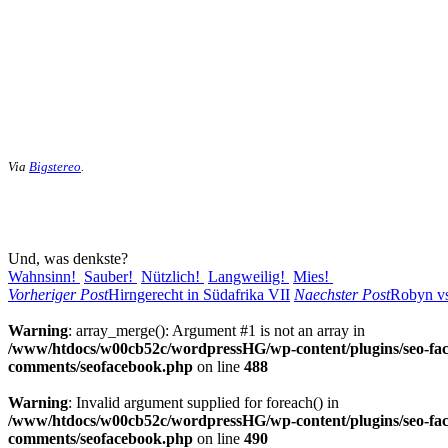
Via
Bigstereo
.
Und, was denkste?
Wahnsinn!
Sauber!
Nützlich!
Langweilig!
Mies!
Vorheriger Post
Hirngerecht in Südafrika VII
Naechster Post
Robyn v
Warning
: array_merge(): Argument #1 is not an array in
/www/htdocs/w00cb52c/wordpressHG/wp-content/plugins/seo-fa
comments/seofacebook.php
on line
488
Warning
: Invalid argument supplied for foreach() in
/www/htdocs/w00cb52c/wordpressHG/wp-content/plugins/seo-fa
comments/seofacebook.php
on line
490