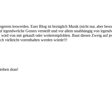
längerem loswerden. Euer Blog ist bezüglich Musik (nicht nur, aber be
 irgendwelche Genres versteift und vor allem unabhängig von irgendwe
ird von mir gekauft oder weiterempfohlen. Baut diesen Zweig auf jede
uch vielleicht vorenthalten werden würde!!!
leiben dran!