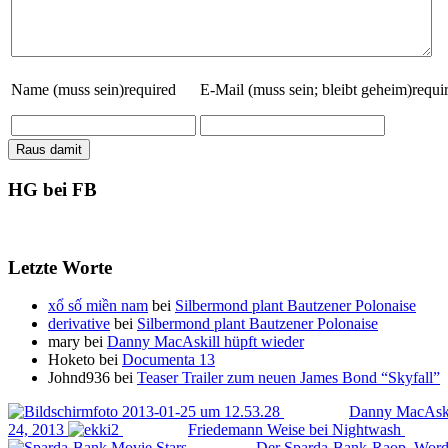
Name (muss sein)
required
E-Mail (muss sein; bleibt geheim)
requi
HG bei FB
Letzte Worte
xổ số miền nam
bei
Silbermond plant Bautzener Polonaise
derivative
bei
Silbermond plant Bautzener Polonaise
mary bei
Danny MacAskill hüpft wieder
Hoketo bei
Documenta 13
Johnd936 bei
Teaser Trailer zum neuen James Bond “Skyfall”
Danny MacAskil
24, 2013
Friedemann Weise bei Nightwash
Der Sparda-Bank-Raop. Word