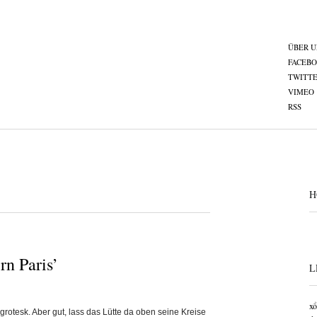
ÜBER U
FACEB
TWITT
VIMEO
RSS
H
n Paris’
L
xổ
grotesk. Aber gut, lass das Lütte da oben seine Kreise