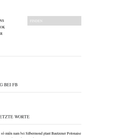
NS
OOK
ER
G BEI FB
ETZTE WORTE
 số miền nam
bei
Silbermond plant Bautzener Polonaise