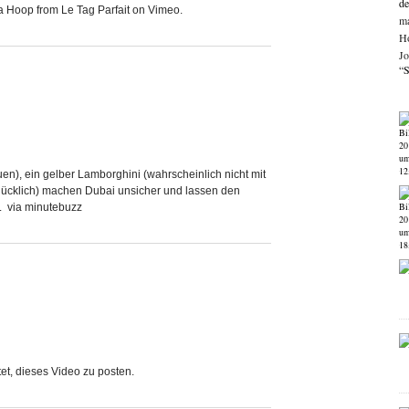
de
a Hoop from Le Tag Parfait on Vimeo.
ma
Ho
Jo
“S
n), ein gelber Lamborghini (wahrscheinlich nicht mit
glücklich) machen Dubai unsicher und lassen den
. via minutebuzz
tet, dieses Video zu posten.