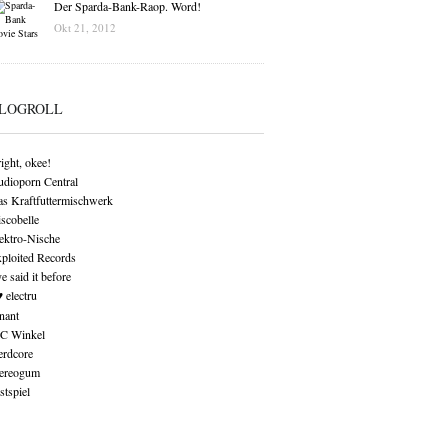
Der Sparda-Bank-Raop. Word!
Okt 21, 2012
LOGROLL
right, okee!
dioporn Central
s Kraftfuttermischwerk
scobelle
ektro-Nische
ploited Records
e said it before
♥ electru
nant
C Winkel
rdcore
ereogum
stspiel