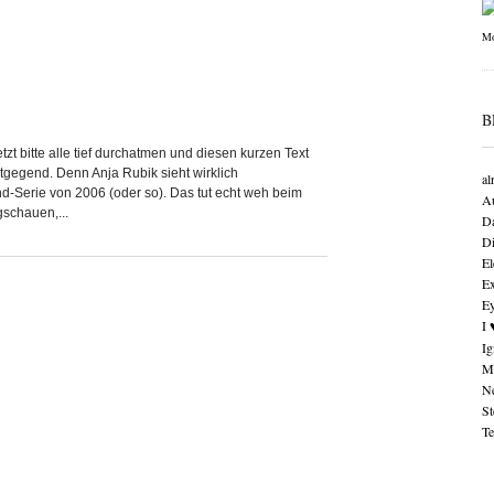
B
tzt bitte alle tief durchatmen und diesen kurzen Text
stgegend. Denn Anja Rubik sieht wirklich
al
nd-Serie von 2006 (oder so). Das tut echt weh beim
Au
schauen,...
Da
Di
El
Ex
Ey
I 
Ig
M
Ne
St
Te