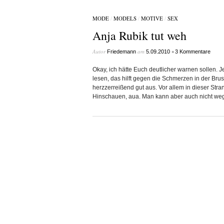
MODE
/
MODELS
/
MOTIVE
/
SEX
Anja Rubik tut weh
Autor
am
•
Friedemann
5.09.2010
3 Kommentare
Okay, ich hätte Euch deutlicher warnen sollen. Je
lesen, das hilft gegen die Schmerzen in der Bru
herzzerreißend gut aus. Vor allem in dieser Stra
Hinschauen, aua. Man kann aber auch nicht weg