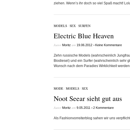
ziehen. Wenn’s ihr doch so viel Spaß macht! Lol
MODELS
/
SEX
/
SURFEN
Electric Blue Heaven
Autor
am
•
Moritz
19.06.2012
Keine Kommentare
Zehn russische Models (wahrscheinlich Jungfraue
Biodiesel) und ein Surfer (wahrscheinlich sehr 
Wunsch nach dem Paradies Wirklichkeit werden
MODE
/
MODELS
/
SEX
Noot Seear sieht gut aus
Autor
am
•
Moritz
9.05.2011
2 Kommentare
Als Fashionvorreiterblog sahen wir uns verpflich