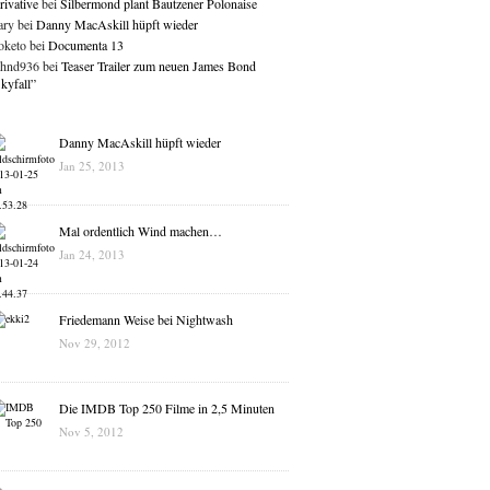
rivative
bei
Silbermond plant Bautzener Polonaise
ry bei
Danny MacAskill hüpft wieder
keto bei
Documenta 13
hnd936 bei
Teaser Trailer zum neuen James Bond
kyfall”
Danny MacAskill hüpft wieder
Jan 25, 2013
Mal ordentlich Wind machen…
Jan 24, 2013
Friedemann Weise bei Nightwash
Nov 29, 2012
Die IMDB Top 250 Filme in 2,5 Minuten
Nov 5, 2012